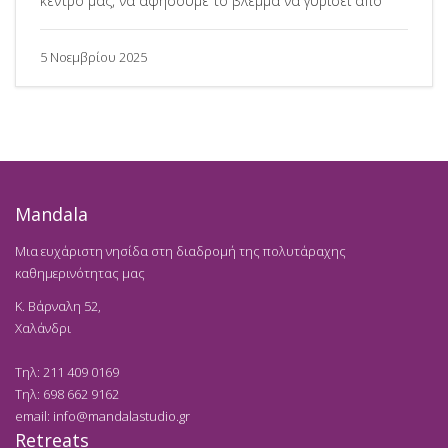
κέντρο μας, να αφήσουμε το βλέμμα να γυρίσει από
5 Νοεμβρίου 2025
Mandala
Μια ευχάριστη νησίδα στη διαδρομή της πολυτάραχης
καθημερινότητας μας
K. Βάρναλη 52,
Χαλάνδρι
Τηλ:
211 409 0169
Τηλ:
698 662 9162
email:
info@mandalastudio.gr
Retreats