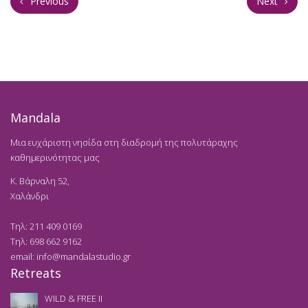
Previous
Next
Mandala
Μια ευχάριστη νησίδα στη διαδρομή της πολυτάραχης
καθημερινότητας μας
K. Βάρναλη 52,
Χαλάνδρι
Τηλ:
211 409 0169
Τηλ:
698 662 9162
email:
info@mandalastudio.gr
Retreats
WILD & FREE II