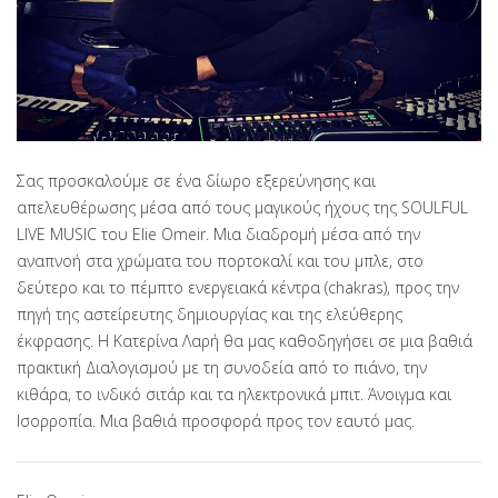
Σας προσκαλούμε σε ένα δίωρο εξερεύνησης και
απελευθέρωσης μέσα από τους μαγικούς ήχους της SOULFUL
LIVE MUSIC του Elie Omeir. Μια διαδρομή μέσα από την
αναπνοή στα χρώματα του πορτοκαλί και του μπλε, στο
δεύτερο και το πέμπτο ενεργειακά κέντρα (chakras), προς την
πηγή της αστείρευτης δημιουργίας και της ελεύθερης
έκφρασης. Η Κατερίνα Λαρή θα μας καθοδηγήσει σε μια βαθιά
πρακτική Διαλογισμού με τη συνοδεία από το πιάνο, την
κιθάρα, το ινδικό σιτάρ και τα ηλεκτρονικά μπιτ. Άνοιγμα και
Ισορροπία. Μια βαθιά προσφορά προς τον εαυτό μας.