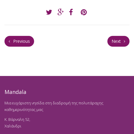
Previous
Next
Mandala
Μια ευχάριστη νησίδα στη διαδρομή της πολυτάραχης
καθημερινότητας μας
K. Βάρναλη 52,
Χαλάνδρι